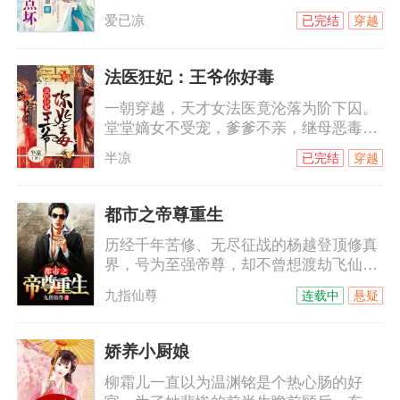
嘲笑谩骂冷眼喷涌而来，她泰然处之，自
爱已凉
已完结
穿越
认清者自清。他对她恨之入骨，她却爱他
无怨无悔。当刻骨恨意碰撞绵绵情意，她
用满腔温柔来软化他铁石心肠，却被他伤
法医狂妃：王爷你好毒
的伤痕累累，心碎成殇。当她小产，那触
一朝穿越，天才女法医竟沦落为阶下囚。
目惊心的鲜血将他的理智摧毁，也让他对
堂堂嫡女不受宠，爹爹不亲，继母恶毒，
她的感觉发生了变化。可是，她已经心
庶妹陷害，日子过得那叫一个水深火热。
死。姐姐突然到来，她知道自己该走了，
半凉
已完结
穿越
初见她，他是天璃国最尊贵的钺王：“难为
有意成全他们，他恼怒地低喊：“祝夕儿，
你爹娘，定然失望透顶了。”未料一语成
你这
谶，她去哪哪儿出事，走哪哪儿死人……
都市之帝尊重生
跟我玩心机？看我斗智斗勇还得斗笑里藏
历经千年苦修、无尽征战的杨越登顶修真
刀杀人不见血的钺王殿下！
界，号为至强帝尊，却不曾想渡劫飞仙之
时因心魔、暗算而陨落，却意外重回千年
九指仙尊
连载中
悬疑
前的少年时代。上一世我登临绝顶、俯瞰
万界，却孤独一生、无人相伴；这一世不
仅要打破前世桎梏、破劫飞仙，亦将不负
娇养小厨娘
前尘不负卿。
柳霜儿一直以为温渊铭是个热心肠的好