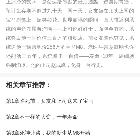
上冰冷的数字，是命运给陈默的最后通牒。进展期胃癌，
预计生存期不超过九十天。同一天，女友坐在顶头上司的
宝马副驾上，媚笑如花。世界崩塌的瞬间，画大饼返利系
统的声音在脑海炸响——上司说好好干，面包会有的，系
统奖励他一间价值三百万的旗舰店。前女友骂他穷鬼，系
统送他一辆落地价256万的宝马M8。老医生善意鼓励也许
还能活三五年，系统暴击一百倍——寿命+10年，癌细胞
强制消退。他的上司赵成峰，化身一台行走...
相关章节推荐：
第1章临死前，女友和上司送来了宝马
第2章不一样的大饼，十年寿命
第3章死神让路，我的新生从M8开始