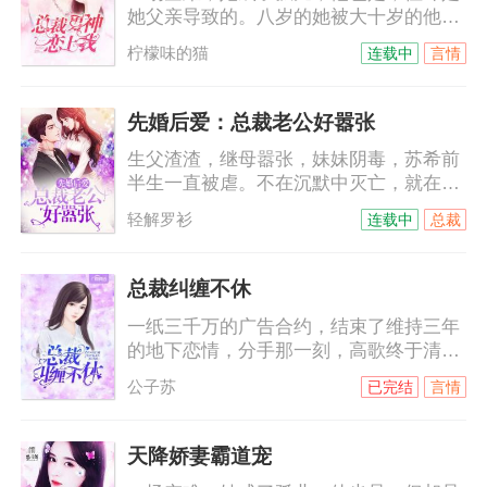
她父亲导致的。八岁的她被大十岁的他带
姐登门入室，分享自己的男人！娶她，不
回付家，本以为那是他的善意，没想到，
过是侮辱她而已。
柠檬味的猫
连载中
言情
他是来讨债的。十年间，她一直以为他恨
她，他的温柔可以给世间万物，唯独不会
给她……他不允许她叫他哥，她只能叫他
先婚后爱：总裁老公好嚣张
名字，付墨沉，付墨沉，一遍遍，根深蒂
生父渣渣，继母嚣张，妹妹阴毒，苏希前
固……
半生一直被虐。不在沉默中灭亡，就在沉
默中爆（变）发（态）。黑莲花进击路
轻解罗衫
连载中
总裁
上，却意外被逼闪婚。只是那个外表冷酷
霸道强势的男人，竟然是个傻白甜？苏
希：给我跪下唱征服。陆霆：你给老子说
总裁纠缠不休
清楚，到底是跪搓衣板还是跪榴莲！
一纸三千万的广告合约，结束了维持三年
的地下恋情，分手那一刻，高歌终于清
楚，自己从来就没有走进过他的心里。她
公子苏
已完结
言情
平静的签了字，拿着合约麻利的滚了。她
以为他们的人生从此再无交集，却不想，
这才刚刚只是开始……某天，慕总裁打电
天降娇妻霸道宠
话给某小艺人，“明天有空吗？”小艺人不