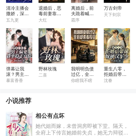
清冷主播会
退婚后，恶
离婚后，前
万古剑帝
撒娇，深陷
毒前妻靠宠
夫跪着喊我
天下剑宗
神豪修罗场
暴君续命
舅妈
五九更
大红
霜序
弹幕让我
野林玫瑰
我明明负债
重生八零，
滚？男主偏
过亿，全县
拒婚后带球
二喜
要我坐稳正
却求着投资
嫁硬汉军少
暴富香香
你瞎我不瞎
沈眷
宫位
小说推荐
相公有点坏
她代姐而嫁，未曾洞房即被下堂。隔天，
全府上下传言她婚前失贞，她无力辩驳。