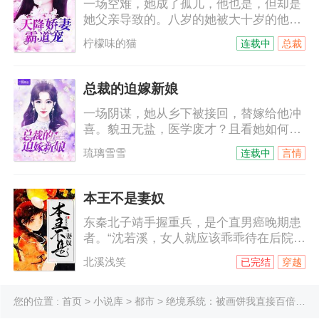
一场空难，她成了孤儿，他也是，但却是
耐烦，“没空！”“这样啊，其实我是
她父亲导致的。八岁的她被大十岁的他带
想……”小艺人被撩起好奇心，“想干嘛？”
回穆家，本以为那是他的善意，没想到，
柠檬味的猫
连载中
总裁
他是来讨债的。十年间，她一直以为他恨
她，他的温柔可以给世间万物，唯独不会
给她……他不允许她叫他哥，她只能叫他
总裁的迫嫁新娘
名字，穆霆琛，穆霆琛，一遍遍，根深蒂
一场阴谋，她从乡下被接回，替嫁给他冲
固……
喜。貌丑无盐，医学废才？且看她如何妙
手回春，绝丽风姿！脸被打肿的海城名媛
琉璃雪雪
连载中
言情
们向他告状，陆少……等等，她嫁的鬼夫
竟然是只手遮天的商界巨子，她扑过去抱
紧他的大腿，老公，你不是快不行了么？
本王不是妻奴
他一副要吃了她的表情，看来我要身体力
东秦北子靖手握重兵，是个直男癌晚期患
行让你看看我究竟行不行！
者。“沈若溪，女人就应该乖乖待在后院，
本王受伤了你给本王包扎，本王中毒了你
北溪浅笑
已完结
穿越
给本王解毒，舞弄权势非女子所为。”说着
便默默把自己两军兵符、王府大权都给了
她。王府侍卫们无语擦汗“沈若溪，女人应
您的位置 :
首页
>
小说库
>
都市
> 绝境系统：被画饼我直接百倍返利
该上得厅堂下得厨房，你以后要多在厨艺