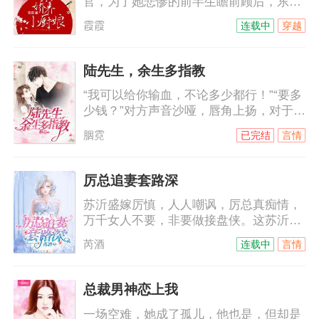
官，为了她悲惨的前半生瞻前顾后，东奔
西顾，直到某日被哄骗入了洞房才知道，
霞霞
连载中
穿越
原来这厮在玩夫人养成计划。
陆先生，余生多指教
“我可以给你输血，不论多少都行！”“要多
少钱？”对方声音沙哑，唇角上扬，对于他
的身份来说，钱从来都不是问题。“我不要
胭霓
已完结
言情
钱，我要复仇！”司徒静的拳头紧紧地攥
着，“只要帮我报仇，我的命就是你
的。”陆锦傲咳嗽着，“我不要你的命，嫁
厉总追妻套路深
给我，作为我的妻子去复仇吧！”
苏沂盛嫁厉慎，人人嘲讽，厉总真痴情，
万千女人不要，非要做接盘侠。这苏沂都
怀上别人的孩子了，厉慎依旧宠爱有加。
芮酒
连载中
言情
外界传闻，苏沂简直就是厉慎心头的白月
光，是他无法割舍的朱砂痣。白月光？如
果真是白月光，也不会每天野种挂在嘴
总裁男神恋上我
上，死不承认那是他的种。朱砂痣？真是
一场空难，她成了孤儿，他也是，但却是
朱砂痣，也不会刚出月子，就让怀孕的姐