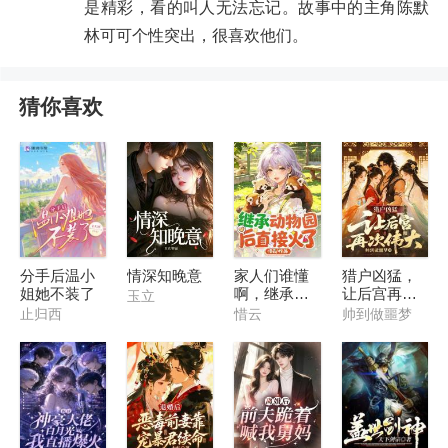
是精彩，看的叫人无法忘记。故事中的主角陈默
林可可个性突出，很喜欢他们。
猜你喜欢
分手后温小
情深知晚意
家人们谁懂
猎户凶猛，
姐她不装了
啊，继承动
让后宫再次
玉立
物园后直接
伟大
止归西
惜云
帅到做噩梦
火了