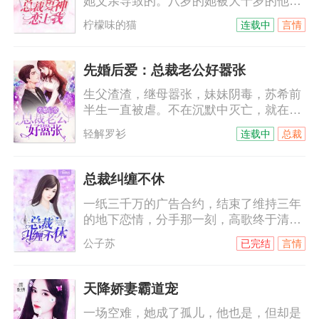
她父亲导致的。八岁的她被大十岁的他带
姐登门入室，分享自己的男人！娶她，不
回付家，本以为那是他的善意，没想到，
过是侮辱她而已。
柠檬味的猫
连载中
言情
他是来讨债的。十年间，她一直以为他恨
她，他的温柔可以给世间万物，唯独不会
给她……他不允许她叫他哥，她只能叫他
先婚后爱：总裁老公好嚣张
名字，付墨沉，付墨沉，一遍遍，根深蒂
生父渣渣，继母嚣张，妹妹阴毒，苏希前
固……
半生一直被虐。不在沉默中灭亡，就在沉
默中爆（变）发（态）。黑莲花进击路
轻解罗衫
连载中
总裁
上，却意外被逼闪婚。只是那个外表冷酷
霸道强势的男人，竟然是个傻白甜？苏
希：给我跪下唱征服。陆霆：你给老子说
总裁纠缠不休
清楚，到底是跪搓衣板还是跪榴莲！
一纸三千万的广告合约，结束了维持三年
的地下恋情，分手那一刻，高歌终于清
楚，自己从来就没有走进过他的心里。她
公子苏
已完结
言情
平静的签了字，拿着合约麻利的滚了。她
以为他们的人生从此再无交集，却不想，
这才刚刚只是开始……某天，慕总裁打电
天降娇妻霸道宠
话给某小艺人，“明天有空吗？”小艺人不
一场空难，她成了孤儿，他也是，但却是
耐烦，“没空！”“这样啊，其实我是