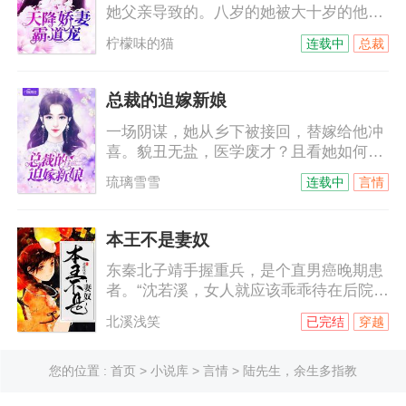
她父亲导致的。八岁的她被大十岁的他带
想……”小艺人被撩起好奇心，“想干嘛？”
回穆家，本以为那是他的善意，没想到，
柠檬味的猫
连载中
总裁
他是来讨债的。十年间，她一直以为他恨
她，他的温柔可以给世间万物，唯独不会
给她……他不允许她叫他哥，她只能叫他
总裁的迫嫁新娘
名字，穆霆琛，穆霆琛，一遍遍，根深蒂
一场阴谋，她从乡下被接回，替嫁给他冲
固……
喜。貌丑无盐，医学废才？且看她如何妙
手回春，绝丽风姿！脸被打肿的海城名媛
琉璃雪雪
连载中
言情
们向他告状，陆少……等等，她嫁的鬼夫
竟然是只手遮天的商界巨子，她扑过去抱
紧他的大腿，老公，你不是快不行了么？
本王不是妻奴
他一副要吃了她的表情，看来我要身体力
东秦北子靖手握重兵，是个直男癌晚期患
行让你看看我究竟行不行！
者。“沈若溪，女人就应该乖乖待在后院，
本王受伤了你给本王包扎，本王中毒了你
北溪浅笑
已完结
穿越
给本王解毒，舞弄权势非女子所为。”说着
便默默把自己两军兵符、王府大权都给了
她。王府侍卫们无语擦汗“沈若溪，女人应
您的位置 :
首页
>
小说库
>
言情
> 陆先生，余生多指教
该上得厅堂下得厨房，你以后要多在厨艺