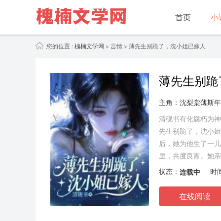
首页
小
您的位置 :
槐楠文学网
>
言情
> 薄先生别跪了，沈小姐已嫁人
薄先生别跪
主角：沈梨棠薄斯年
清砚书有化腐朽为神
先生别跪了，沈小姐
后，她为他生了一儿
里，共度良宵。她亲
离婚协议，回归事业
状态：
连载中
时
在线阅读