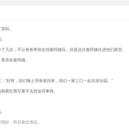
了房间。
惑。
吵了几次，不让爸爸带他去找秦阿姨玩，但是这次秦阿姨住进他们家里。
，更喜欢秦阿姨。
：“好呀，咱们晚上等爸爸回来，咱们一家三口一起去游乐园。”
她抿着红唇尽量不去想这些事情。
。
活。
置很好，而且靠近海边。