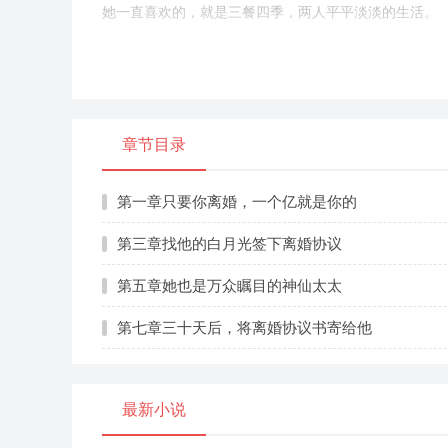
她一直喜欢的，就是三餐四季，两人平平淡淡的生活。
可如今，就算没有那个人，她也要过的很好。
沈梨棠的手机响起来了，是她唯一一个从学校到现在的
齐暖暖发过来了一张图片，是一个有些年头的翡翠手镯
章节目录
这个手镯是沈梨棠的外婆传给她的传家，宝，和那个水
她捡到薄斯年的时候，联系不上他任何的家人，浑身是
第一章只要你离婚，一个亿就是你的
一天需要一万块钱，她只是一个刚刚实习的学生，手里
第三章找他的白月光签下离婚协议
她只能跑遍了整个城市的当铺，才用最高的价格卖掉这
第五章她也是万众瞩目的神仙太太
一共卖了二十万，可等她毕业后的版权费终于可以赎回
第七章三十天后，将离婚协议书寄给他
“暖暖，这个手镯现在在哪里出售，我现在就去。”
沈梨棠的声音微微颤抖，藏着得而复失的喜悦。
最新小说
“梨棠，这个是明天的慈善拍卖会上面的，知道你很在
你送过去。”