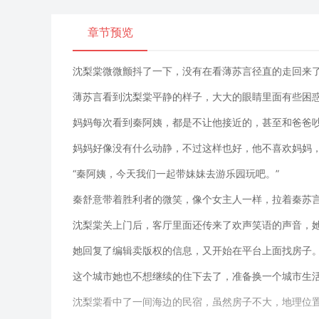
章节预览
沈梨棠微微颤抖了一下，没有在看薄苏言径直的走回来
薄苏言看到沈梨棠平静的样子，大大的眼睛里面有些困
妈妈每次看到秦阿姨，都是不让他接近的，甚至和爸爸
妈妈好像没有什么动静，不过这样也好，他不喜欢妈妈
“秦阿姨，今天我们一起带妹妹去游乐园玩吧。”
秦舒意带着胜利者的微笑，像个女主人一样，拉着秦苏言
沈梨棠关上门后，客厅里面还传来了欢声笑语的声音，
她回复了编辑卖版权的信息，又开始在平台上面找房子
这个城市她也不想继续的住下去了，准备换一个城市生
沈梨棠看中了一间海边的民宿，虽然房子不大，地理位