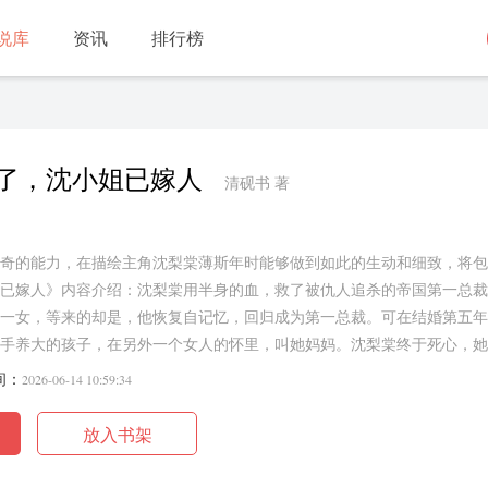
说库
资讯
排行榜
了，沈小姐已嫁人
清砚书 著
奇的能力，在描绘主角沈梨棠薄斯年时能够做到如此的生动和细致，将包
已嫁人》内容介绍：沈梨棠用半身的血，救了被仇人追杀的帝国第一总裁
一女，等来的却是，他恢复自记忆，回归成为第一总裁。可在结婚第五年
手养大的孩子，在另外一个女人的怀里，叫她妈妈。沈梨棠终于死心，她
，重新成为娱乐圈璀璨的第一编剧，...
间：
2026-06-14 10:59:34
放入书架