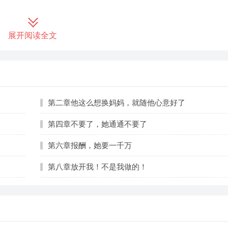
展开阅读全文
好友齐暖暖。
，看到这个手镯，沈梨棠美眸颤抖了一下。
晶杯一样，都是她的亲人留给她的遗物。
血，送到了医院后，直接住进了重症监护室里面。
第二章他这么想换妈妈，就随他心意好了
面的存款也只够一天用的。
第四章不要了，她通通不要了
个手镯。
第六章报酬，她要一千万
这个手镯的时候，却发现手镯早就已经被二次出售了。
第八章放开我！不是我做的！
乎这个手镯，特地的留意了一下，我正好有邀请函，正好我不用，我找个闪