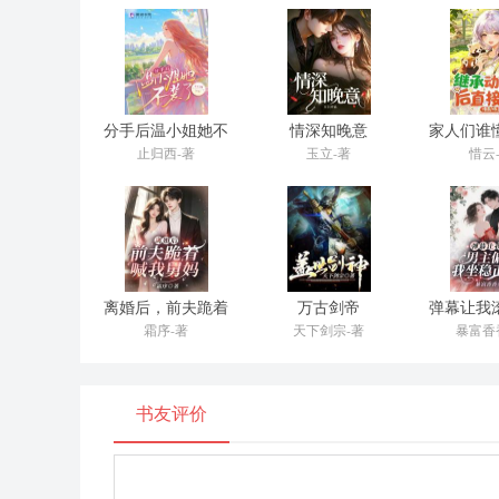
沈梨棠嘴角露出来了难得的笑意：“下次请你吃饭，正好
晚上的时候，别墅里面空荡荡的。
秦舒意抱着薄舒月，还有薄苏言坐着司机的车，就去接
分手后温小姐她不
情深知晚意
家人们谁
沈梨棠看着屋子里面的被翻的一片狼藉。
装了
承动物园
止归西-著
玉立-著
惜云
从前的时候，都是沈梨棠安排的，薄斯年和他们的衣服
他们的配饰，还有喜欢吃的东西，这些都是她一手打理
即便是佣人，也无法准确的，知道他们的习惯还有喜恶
看到了桌子上面的食物，沈梨棠愣住了一下，抓着佣人的
离婚后，前夫跪着
万古剑帝
弹幕让我
喊我舅妈
偏要我坐
霜序-著
天下剑宗-著
暴富香
“我不是说过了吗？家里任何地方，都不能够见到车厘子
佣人被沈梨棠的动作吓了一跳，看着桌子上面的车厘子
书友评价
脸的人物，传出去，还以为我们薄家连个车厘子都吃不起
“小孩子过敏，就是尝试的东西太少了，多吃一些抵抗了
“这车厘子冰激凌是秦小姐，特地的让米其林五级餐厅的厨