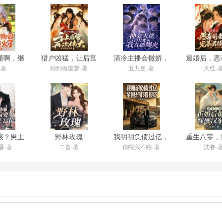
我有好消息要告诉你。”
薄斯年下班，他们一起去了游乐场。
懂啊，继
猎户凶猛，让后宫
清冷主播会撒娇，
退婚后，恶
后直接火
再次伟大
深陷神豪修罗场
靠宠暴君
-著
帅到做噩梦-著
五九更-著
大红-
了
放在哪里。
的。
。
手问道：“晚上谁做的这道菜，薄苏言对这道菜过敏。”
滚？男主
野林玫瑰
我明明负债过亿，
重生八零，
稳正宫位
全县却求着投资
带球嫁硬
香-著
二喜-著
你瞎我不瞎-著
沈眷-
的。”
冰激凌，告诉沈梨棠：“少爷说了，你从来不给他吃车厘子，薄家也算是有
呢。”
就没事了。”
师做的，一道甜品要18888呢。”