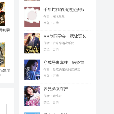
千年蛇精的我把捉妖师
睡了
作者：端木里里
类型：言情
毒前妻
续命
著
AA制同学会，我让班长
身败名裂
作者：古今穿越欢乐侠
类型：言情
穿成恶毒寡嫂，病娇首
辅读我心
作者：爱吃关东煮的沈佩君
拒婚后
汉军少
著
类型：言情
头有
养兄弟来夺产
作者：素小时
类型：言情