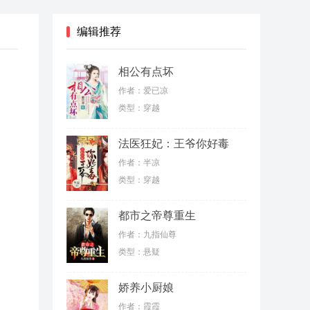
编辑推荐
相公有点坏
作者：爱已凉
类型：穿越
法医狂妃：王爷你好毒
作者：半凉
类型：穿越
都市之帝尊重生
作者：九指仙尊
类型：悬疑
娇养小厨娘
作者：霞霞