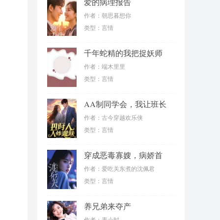
爱的病理报告
作者：朝思暮想你
类型：言情
千年蛇精的我把捉妖师
睡了
作者：端木里里
类型：言情
AA制同学会，我让班长
身败名裂
作者：古今穿越欢乐侠
类型：言情
穿成恶毒寡嫂，病娇首
辅读我心
作者：爱吃关东煮的沈佩君
类型：言情
养兄弟来夺产
作者：素小时