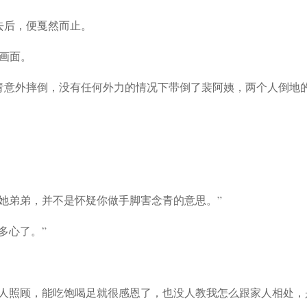
去后，便戛然而止。
画面。
青意外摔倒，没有任何外力的情况下带倒了裴阿姨，两个人倒地
她弟弟，并不是怀疑你做手脚害念青的意思。”
多心了。”
无人照顾，能吃饱喝足就很感恩了，也没人教我怎么跟家人相处，