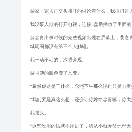
裴家一家人正交头接耳的讨论着什么，我推门进
我没事人似的打开电视，连接u盘后播放了里面的
裴念青出事时候的完整视频出现在屏幕上，裴念
城周围都没有第三个人触碰。
我一动不动的，冷眼旁观。
裴阿姨的脸色变了又变。
“希然你这是干什么，念熙下午那么说也只是心疼
“我们要是真这么想，还会让你嫁给念青嘛，你太
我摇头。
“这些没用的话就不用讲了，我从小就无父无母