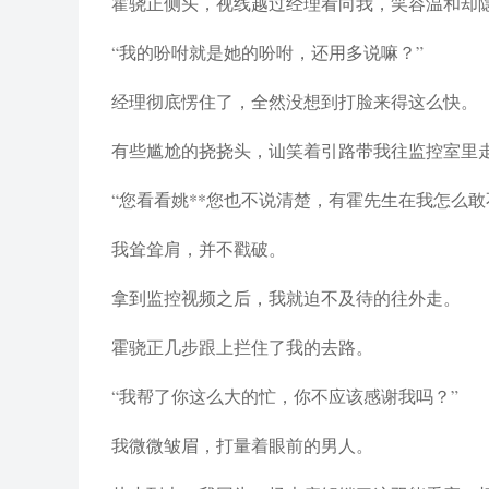
霍骁正侧头，视线越过经理看向我，笑容温和却
“我的吩咐就是她的吩咐，还用多说嘛？”
经理彻底愣住了，全然没想到打脸来得这么快。
有些尴尬的挠挠头，讪笑着引路带我往监控室里
“您看看姚**您也不说清楚，有霍先生在我怎么敢
我耸耸肩，并不戳破。
拿到监控视频之后，我就迫不及待的往外走。
霍骁正几步跟上拦住了我的去路。
“我帮了你这么大的忙，你不应该感谢我吗？”
我微微皱眉，打量着眼前的男人。