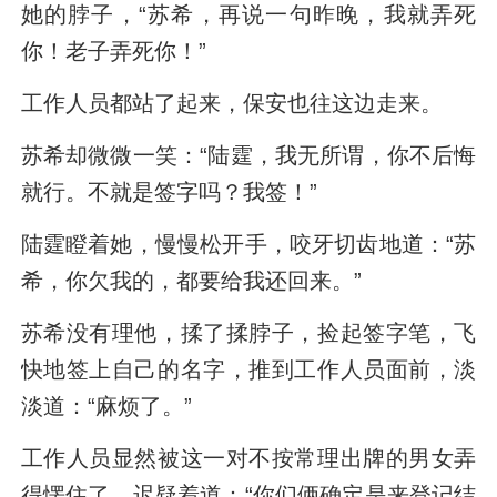
她的脖子，“苏希，再说一句昨晚，我就弄死
你！老子弄死你！”
工作人员都站了起来，保安也往这边走来。
苏希却微微一笑：“陆霆，我无所谓，你不后悔
就行。不就是签字吗？我签！”
陆霆瞪着她，慢慢松开手，咬牙切齿地道：“苏
希，你欠我的，都要给我还回来。”
苏希没有理他，揉了揉脖子，捡起签字笔，飞
快地签上自己的名字，推到工作人员面前，淡
淡道：“麻烦了。”
工作人员显然被这一对不按常理出牌的男女弄
得愣住了，迟疑着道：“你们俩确定是来登记结