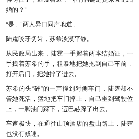
婚的？”
“是。”两人异口同声地道。
陆霆咬牙切齿，苏希淡漠平静。
从民政局出来，陆霆一手握着两本结婚证，一
手拽着苏希的手，粗暴地把她拖到自己车前，
打开后门，把她摔了进去。
苏希的头“砰”的一声撞到对侧车门，陆霆却不
管她死活，猛地把车门摔上，自己坐到驾驶位
上，一脚油门踩下，迈巴赫蹿了出去。
车速极快，在通往山顶酒店的盘山路上，陆霆
也没有减速。