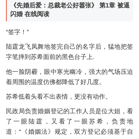
《先婚后爱：总裁老公好嚣张》 第1章 被逼
闪婚 在线阅读
“签字！”
陆霆龙飞凤舞地签完自己的名字后，猛地把签
字笔摔到苏希面前的黑色台子上.
他一脸阴霾，眼中寒光幽冷，强大的气场压迫
着周围的温度仿佛都降低了好几度。
苏希低着头看不出表情，更没有动作。
民政局负责婚姻登记的工作人员是位大姐，看
了一眼陆霆，又看了一眼苏希，负责地
道：“《婚姻法》规定，双方登记必须基于自