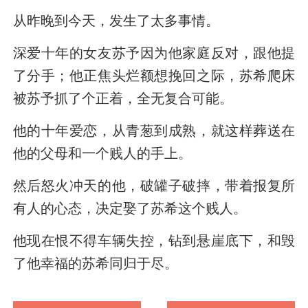
从昨晚到今天，发生了太多事情。
深爱十年的女友苏予因为他家庭反对，跟他提
了分手；他正焦头烂额想挽回之际，苏希爬床
被苏予抓了个正着，全无复合可能。
他的十年爱恋，从青葱到成熟，就这样葬送在
他的父母和一个贱人的手上。
然后怒火冲天的他，破罐子破摔，带着报复所
有人的心态，决定娶了苏希这个贱人。
他现在恨不得车辆失控，钻到悬崖底下，和毁
了他幸福的苏希同归于尽。