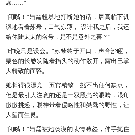
愿……”
“闭嘴！”陆霆粗暴地打断她的话，居高临下讥
讽地看着苏希，口气凉薄，“设计我之后，我还
给你陆太太的名号，是不是意外之喜？”
“昨晚只是误会。”苏希终于开口，声音沙哑，
栗色的长卷发随着抬头的动作散开，露出巴掌
大精致的面容。
她长得很漂亮，五官精致，挑不出任何缺点，
但是最引人注意的还是一双黑亮的眼睛，眼角
微微挑起，眼神带着侵略性和桀骜的野性，让
人望而生畏。
“闭嘴！”陆霆被她淡漠的表情激怒，伸手扼住