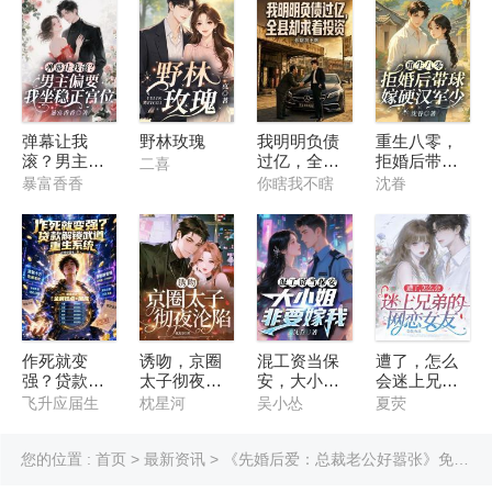
弹幕让我
野林玫瑰
我明明负债
重生八零，
滚？男主偏
过亿，全县
拒婚后带球
二喜
要我坐稳正
却求着投资
嫁硬汉军少
暴富香香
你瞎我不瞎
沈眷
宫位
作死就变
诱吻，京圈
混工资当保
遭了，怎么
强？贷款解
太子彻夜沦
安，大小姐
会迷上兄弟
锁武道重生
陷
非要嫁我
的网恋女友
飞升应届生
枕星河
吴小怂
夏荧
系统
您的位置 :
首页
>
最新资讯
> 《先婚后爱：总裁老公好嚣张》免费阅读大结局全部章节