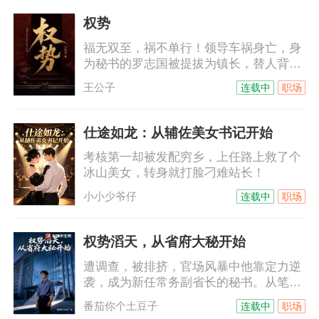
付的美女同事成功竞聘为副主编，而自己
则被发落去农村养猪。
权势
福无双至，祸不单行！领导车祸身亡，身
为秘书的罗志国被提拔为镇长，替人背黑
锅，又遭到相恋多年女朋友因此抛弃！遭
王公子
连载中
职场
受双重打击的他，对未来心灰意冷，决定
破罐子破摔，好好反击那些针对自己的
人，不曾想，误打误撞，结识了市里领
仕途如龙：从辅佐美女书记开始
导，还受到新任领导重视，开启仕途新篇
考核第一却被发配穷乡，上任路上救了个
章，发展经济，为民谋福，从基础步步高
冰山美女，转身就打脸刁难站长！
升……
小小少爷仔
连载中
职场
权势滔天，从省府大秘开始
遭调查，被排挤，官场风暴中他靠定力逆
袭，成为新任常务副省长的秘书。从笔杆
子到实权派，他协助领导破大案、立新
番茄你个土豆子
连载中
职场
政，从省纪委到县区一线，步步为营。当