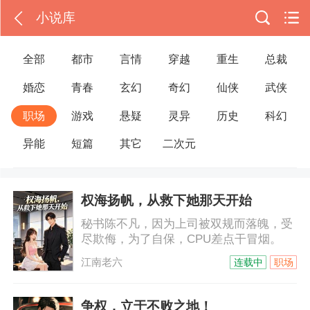
小说库
全部
都市
言情
穿越
重生
总裁
婚恋
青春
玄幻
奇幻
仙侠
武侠
职场
游戏
悬疑
灵异
历史
科幻
异能
短篇
其它
二次元
权海扬帆，从救下她那天开始
秘书陈不凡，因为上司被双规而落魄，受
尽欺侮，为了自保，CPU差点干冒烟。
江南老六
连载中
职场
争权，立于不败之地！