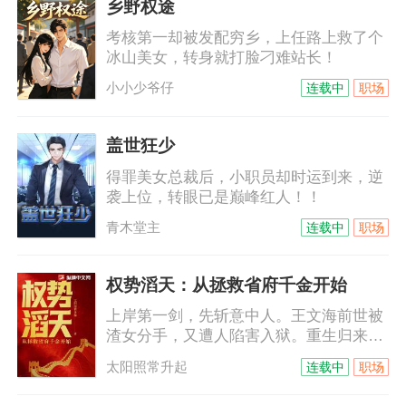
乡野权途
他只冷然一句：滚。重活一回，不为私
考核第一却被发配穷乡，上任路上救了个
怨，只为家国苍生；不恋旧情，只守正道
冰山美女，转身就打脸刁难站长！
初心。凭前世记忆，握今生锋芒，扶摇直
上，执掌风云！
小小少爷仔
连载中
职场
盖世狂少
得罪美女总裁后，小职员却时运到来，逆
袭上位，转眼已是巅峰红人！！
青木堂主
连载中
职场
权势滔天：从拯救省府千金开始
上岸第一剑，先斩意中人。王文海前世被
渣女分手，又遭人陷害入狱。重生归来，
且看他如何逆天改命！一步一步踏上人生
太阳照常升起
连载中
职场
巅峰！