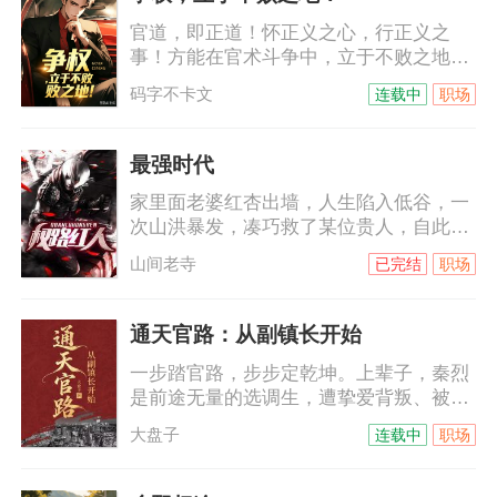
官道，即正道！怀正义之心，行正义之
事！方能在官术斗争中，立于不败之地！
官路无捷径，身正才能荣登巅峰！周远帆
码字不卡文
连载中
职场
心怀正义义，却被冷艳的警花当成了杀人
嫌疑犯，纠缠不休……周远帆百口莫辩。
一场看似简单的情杀背后，藏着官场利益
最强时代
的暗箱操作与重大项目的黑幕……周远帆
家里面老婆红杏出墙，人生陷入低谷，一
能否自证清白、查明真相，从棋子蜕变为
次山洪暴发，凑巧救了某位贵人，自此成
执棋者，一切从那场温泉惊魂开始……
为了人们眼中的大红人……
山间老寺
已完结
职场
通天官路：从副镇长开始
一步踏官路，步步定乾坤。上辈子，秦烈
是前途无量的选调生，遭挚爱背叛、被权
贵构陷，十年牢狱，含恨而终。这一世，
大盘子
连载中
职场
他重回基层，隐忍布局，步步为营，从副
镇长一路杀向中枢，扫黑恶、清蛀虫、铲
奸邪，终登权力之巅。前女友跪求复合，