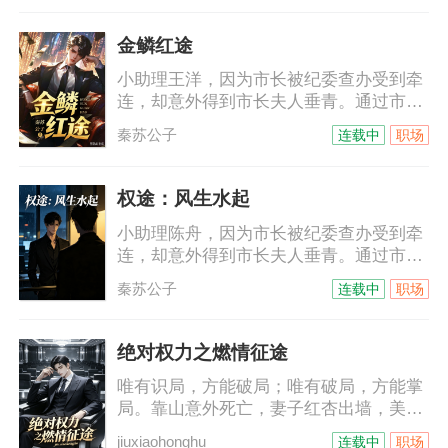
博弈升级，他能否在规则棋局中，走出一
条属于自己的权力之路？
金鳞红途
小助理王洋，因为市长被纪委查办受到牵
连，却意外得到市长夫人垂青。通过市长
夫人的帮助，王洋得到一个u盘，里面记
秦苏公子
连载中
职场
载了众多不为人知的秘密。从此，王洋官
运亨通，红颜不断，从小助理一路扶摇而
上，直入云霄！
权途：风生水起
小助理陈舟，因为市长被纪委查办受到牵
连，却意外得到市长夫人垂青。通过市长
夫人的帮助，陈舟得到一个u盘，里面记
秦苏公子
连载中
职场
载了众多不为人知的秘密。从此，陈舟官
运亨通，红颜不断，从小助理一路扶摇而
上，直入云霄！
绝对权力之燃情征途
唯有识局，方能破局；唯有破局，方能掌
局。靠山意外死亡，妻子红杏出墙，美女
领导打压报复，深陷一个又一个连环阴谋
jiuxiaohonghu
连载中
职场