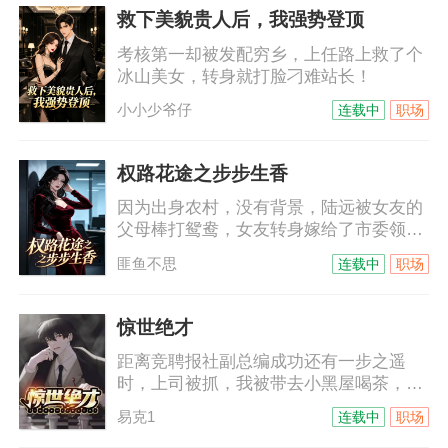
救下美貌贵人后，我强势登顶
考核第一却被发配穷乡，上任路上救了个
冰山美女，转身就打脸刁难站长！
小小少爷仔
连载中
职场
权路花途之步步生香
因为出身农村，没有背景，陆远被女友的
父母棒打鸳鸯，女友转身嫁给了市委领导
的儿子。陆远既屈辱却无能为力。得知自
匪鱼不思
连载中
职场
己有个省委当差的舅舅后，陆远对未来又
燃起希望……
惊世绝才
距离竞聘报社副总编成功还有一步之遥
时，上司被抓，我被带去小黑屋喝茶，最
后虽然没有调查出什么东西，但却错过了
易克1
连载中
职场
副总编的最后面试环节，最后和自己不对