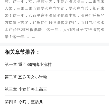
村。这一年，女儿健康活力，小妹还没读高三，二弟尚未
入赘，三弟四弟五妹要么在当学徒，要么在当兵，都还未
婚！这一年，八百里东湖渔资源仍算丰富，渔民们捕鱼的
方式依旧古老，钓鱼佬们只懂得传统作钓，而且当地淡水
水产价格相对很低廉！这一年，人们的日子过得清贫艰
辛！这一年……...
相关章节推荐：
第一章 重回88内陆小渔村
第二章 五岁闺女小米粒
第三章 小妹即将上高三
第四章 今晚，整活儿