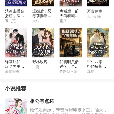
清冷主播会
退婚后，恶
离婚后，前
万古剑帝
撒娇，深陷
毒前妻靠宠
夫跪着喊我
天下剑宗
神豪修罗场
暴君续命
舅妈
五九更
大红
霜序
弹幕让我
野林玫瑰
我明明负债
重生八零，
滚？男主偏
过亿，全县
拒婚后带球
二喜
要我坐稳正
却求着投资
嫁硬汉军少
暴富香香
你瞎我不瞎
沈眷
宫位
小说推荐
相公有点坏
她代姐而嫁，未曾洞房即被下堂。隔天，