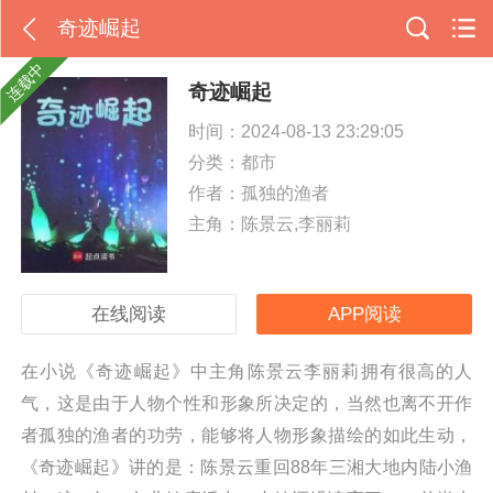
奇迹崛起
连载中
奇迹崛起
时间：2024-08-13 23:29:05
分类：
都市
作者：孤独的渔者
主角：陈景云,李丽莉
在线阅读
APP阅读
在小说《奇迹崛起》中主角陈景云李丽莉拥有很高的人
气，这是由于人物个性和形象所决定的，当然也离不开作
者孤独的渔者的功劳，能够将人物形象描绘的如此生动，
《奇迹崛起》讲的是：陈景云重回88年三湘大地内陆小渔