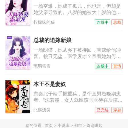
话给某小艺人，“明天有空吗？”小艺人不
一场空难，她成了孤儿，他也是，但却是
耐烦，“没空！”“这样啊，其实我是
她父亲导致的。八岁的她被大十岁的他带
想……”小艺人被撩起好奇心，“想干嘛？”
回穆家，本以为那是他的善意，没想到，
柠檬味的猫
连载中
总裁
他是来讨债的。十年间，她一直以为他恨
她，他的温柔可以给世间万物，唯独不会
给她……他不允许她叫他哥，她只能叫他
总裁的迫嫁新娘
名字，穆霆琛，穆霆琛，一遍遍，根深蒂
一场阴谋，她从乡下被接回，替嫁给他冲
固……
喜。貌丑无盐，医学废才？且看她如何妙
手回春，绝丽风姿！脸被打肿的海城名媛
琉璃雪雪
连载中
言情
们向他告状，陆少……等等，她嫁的鬼夫
竟然是只手遮天的商界巨子，她扑过去抱
紧他的大腿，老公，你不是快不行了么？
本王不是妻奴
他一副要吃了她的表情，看来我要身体力
东秦北子靖手握重兵，是个直男癌晚期患
行让你看看我究竟行不行！
者。“沈若溪，女人就应该乖乖待在后院，
本王受伤了你给本王包扎，本王中毒了你
北溪浅笑
已完结
穿越
给本王解毒，舞弄权势非女子所为。”说着
便默默把自己两军兵符、王府大权都给了
她。王府侍卫们无语擦汗“沈若溪，女人应
您的位置 :
首页
>
小说库
>
都市
> 奇迹崛起