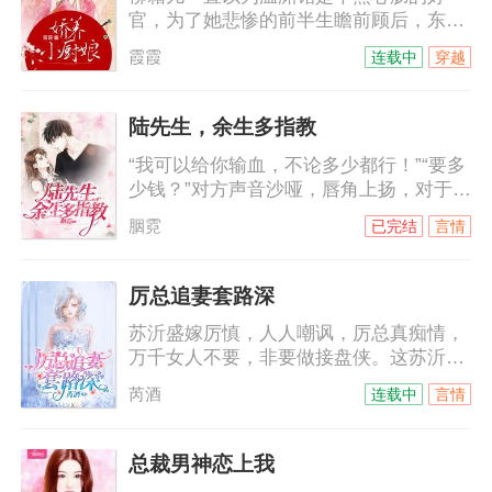
官，为了她悲惨的前半生瞻前顾后，东奔
西顾，直到某日被哄骗入了洞房才知道，
霞霞
连载中
穿越
原来这厮在玩夫人养成计划。
陆先生，余生多指教
“我可以给你输血，不论多少都行！”“要多
少钱？”对方声音沙哑，唇角上扬，对于他
的身份来说，钱从来都不是问题。“我不要
胭霓
已完结
言情
钱，我要复仇！”司徒静的拳头紧紧地攥
着，“只要帮我报仇，我的命就是你
的。”陆锦傲咳嗽着，“我不要你的命，嫁
厉总追妻套路深
给我，作为我的妻子去复仇吧！”
苏沂盛嫁厉慎，人人嘲讽，厉总真痴情，
万千女人不要，非要做接盘侠。这苏沂都
怀上别人的孩子了，厉慎依旧宠爱有加。
芮酒
连载中
言情
外界传闻，苏沂简直就是厉慎心头的白月
光，是他无法割舍的朱砂痣。白月光？如
果真是白月光，也不会每天野种挂在嘴
总裁男神恋上我
上，死不承认那是他的种。朱砂痣？真是