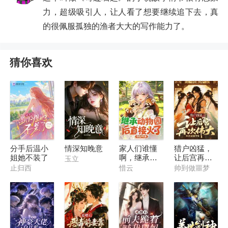
力，超级吸引人，让人看了想要继续追下去，真
的很佩服孤独的渔者大大的写作能力了。
猜你喜欢
分手后温小
情深知晚意
家人们谁懂
猎户凶猛，
姐她不装了
啊，继承动
让后宫再次
玉立
物园后直接
伟大
止归西
惜云
帅到做噩梦
火了