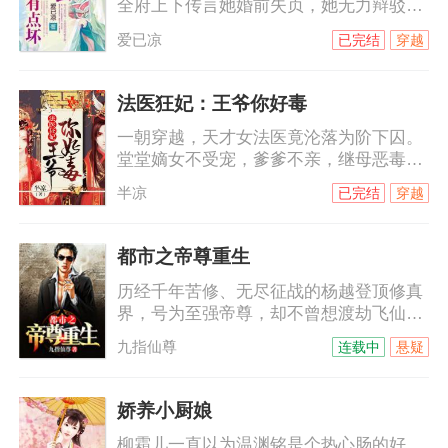
全府上下传言她婚前失贞，她无力辩驳。
嘲笑谩骂冷眼喷涌而来，她泰然处之，自
爱已凉
已完结
穿越
认清者自清。他对她恨之入骨，她却爱他
无怨无悔。当刻骨恨意碰撞绵绵情意，她
用满腔温柔来软化他铁石心肠，却被他伤
法医狂妃：王爷你好毒
的伤痕累累，心碎成殇。当她小产，那触
一朝穿越，天才女法医竟沦落为阶下囚。
目惊心的鲜血将他的理智摧毁，也让他对
堂堂嫡女不受宠，爹爹不亲，继母恶毒，
她的感觉发生了变化。可是，她已经心
庶妹陷害，日子过得那叫一个水深火热。
死。姐姐突然到来，她知道自己该走了，
半凉
已完结
穿越
初见她，他是天璃国最尊贵的钺王：“难为
有意成全他们，他恼怒地低喊：“祝夕儿，
你爹娘，定然失望透顶了。”未料一语成
你这
谶，她去哪哪儿出事，走哪哪儿死人……
都市之帝尊重生
跟我玩心机？看我斗智斗勇还得斗笑里藏
历经千年苦修、无尽征战的杨越登顶修真
刀杀人不见血的钺王殿下！
界，号为至强帝尊，却不曾想渡劫飞仙之
时因心魔、暗算而陨落，却意外重回千年
九指仙尊
连载中
悬疑
前的少年时代。上一世我登临绝顶、俯瞰
万界，却孤独一生、无人相伴；这一世不
仅要打破前世桎梏、破劫飞仙，亦将不负
娇养小厨娘
前尘不负卿。
柳霜儿一直以为温渊铭是个热心肠的好