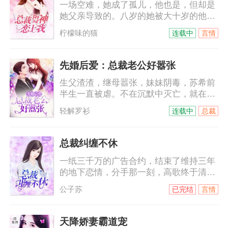
一场空难，她成了孤儿，他也是，但却是
朱砂痣，也不会刚出月子，就让怀孕的姐
她父亲导致的。八岁的她被大十岁的他带
姐登门入室，分享自己的男人！娶她，不
回付家，本以为那是他的善意，没想到，
过是侮辱她而已。
柠檬味的猫
连载中
言情
他是来讨债的。十年间，她一直以为他恨
她，他的温柔可以给世间万物，唯独不会
给她……他不允许她叫他哥，她只能叫他
先婚后爱：总裁老公好嚣张
名字，付墨沉，付墨沉，一遍遍，根深蒂
生父渣渣，继母嚣张，妹妹阴毒，苏希前
固……
半生一直被虐。不在沉默中灭亡，就在沉
默中爆（变）发（态）。黑莲花进击路
轻解罗衫
连载中
总裁
上，却意外被逼闪婚。只是那个外表冷酷
霸道强势的男人，竟然是个傻白甜？苏
希：给我跪下唱征服。陆霆：你给老子说
总裁纠缠不休
清楚，到底是跪搓衣板还是跪榴莲！
一纸三千万的广告合约，结束了维持三年
的地下恋情，分手那一刻，高歌终于清
楚，自己从来就没有走进过他的心里。她
公子苏
已完结
言情
平静的签了字，拿着合约麻利的滚了。她
以为他们的人生从此再无交集，却不想，
这才刚刚只是开始……某天，慕总裁打电
天降娇妻霸道宠