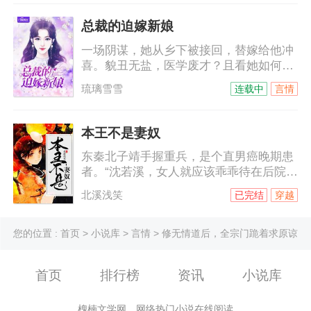
她，他的温柔可以给世间万物，唯独不会
给她……他不允许她叫他哥，她只能叫他
总裁的迫嫁新娘
名字，穆霆琛，穆霆琛，一遍遍，根深蒂
一场阴谋，她从乡下被接回，替嫁给他冲
固……
喜。貌丑无盐，医学废才？且看她如何妙
手回春，绝丽风姿！脸被打肿的海城名媛
琉璃雪雪
连载中
言情
们向他告状，陆少……等等，她嫁的鬼夫
竟然是只手遮天的商界巨子，她扑过去抱
紧他的大腿，老公，你不是快不行了么？
本王不是妻奴
他一副要吃了她的表情，看来我要身体力
东秦北子靖手握重兵，是个直男癌晚期患
行让你看看我究竟行不行！
者。“沈若溪，女人就应该乖乖待在后院，
本王受伤了你给本王包扎，本王中毒了你
北溪浅笑
已完结
穿越
给本王解毒，舞弄权势非女子所为。”说着
便默默把自己两军兵符、王府大权都给了
她。王府侍卫们无语擦汗“沈若溪，女人应
您的位置 :
首页
>
小说库
>
言情
> 修无情道后，全宗门跪着求原谅
该上得厅堂下得厨房，你以后要多在厨艺
上下功夫。”厨房里的大妈望着刚被王爷剥
首页
排行榜
资讯
小说库
完的虾壳无语凝噎。“沈若溪，女人就该以
男人为尊。男人说一女人不能说二，你既
然嫁给了本王，便什么都得听本王
槐楠文学网，网络热门小说在线阅读