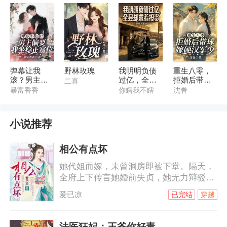
弹幕让我
野林玫瑰
我明明负债
重生八零，
滚？男主偏
过亿，全县
拒婚后带球
二喜
要我坐稳正
却求着投资
嫁硬汉军少
暴富香香
你瞎我不瞎
沈眷
宫位
小说推荐
相公有点坏
她代姐而嫁，未曾洞房即被下堂。隔天，
全府上下传言她婚前失贞，她无力辩驳。
嘲笑谩骂冷眼喷涌而来，她泰然处之，自
爱已凉
已完结
穿越
认清者自清。他对她恨之入骨，她却爱他
无怨无悔。当刻骨恨意碰撞绵绵情意，她
用满腔温柔来软化他铁石心肠，却被他伤
法医狂妃：王爷你好毒