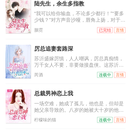
陆先生，余生多指教
“我可以给你输血，不论多少都行！”“要多
少钱？”对方声音沙哑，唇角上扬，对于他
的身份来说，钱从来都不是问题。“我不要
胭霓
已完结
言情
钱，我要复仇！”司徒静的拳头紧紧地攥
着，“只要帮我报仇，我的命就是你
的。”陆锦傲咳嗽着，“我不要你的命，嫁
厉总追妻套路深
给我，作为我的妻子去复仇吧！”
苏沂盛嫁厉慎，人人嘲讽，厉总真痴情，
万千女人不要，非要做接盘侠。这苏沂都
怀上别人的孩子了，厉慎依旧宠爱有加。
芮酒
连载中
言情
外界传闻，苏沂简直就是厉慎心头的白月
光，是他无法割舍的朱砂痣。白月光？如
果真是白月光，也不会每天野种挂在嘴
总裁男神恋上我
上，死不承认那是他的种。朱砂痣？真是
一场空难，她成了孤儿，他也是，但却是
朱砂痣，也不会刚出月子，就让怀孕的姐
她父亲导致的。八岁的她被大十岁的他带
姐登门入室，分享自己的男人！娶她，不
回付家，本以为那是他的善意，没想到，
过是侮辱她而已。
柠檬味的猫
连载中
言情
他是来讨债的。十年间，她一直以为他恨
她，他的温柔可以给世间万物，唯独不会