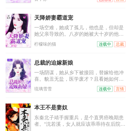
平静的签了字，拿着合约麻利的滚了。她
以为他们的人生从此再无交集，却不想，
这才刚刚只是开始……某天，慕总裁打电
天降娇妻霸道宠
话给某小艺人，“明天有空吗？”小艺人不
一场空难，她成了孤儿，他也是，但却是
耐烦，“没空！”“这样啊，其实我是
她父亲导致的。八岁的她被大十岁的他带
想……”小艺人被撩起好奇心，“想干嘛？”
回穆家，本以为那是他的善意，没想到，
柠檬味的猫
连载中
总裁
他是来讨债的。十年间，她一直以为他恨
她，他的温柔可以给世间万物，唯独不会
给她……他不允许她叫他哥，她只能叫他
总裁的迫嫁新娘
名字，穆霆琛，穆霆琛，一遍遍，根深蒂
一场阴谋，她从乡下被接回，替嫁给他冲
固……
喜。貌丑无盐，医学废才？且看她如何妙
手回春，绝丽风姿！脸被打肿的海城名媛
琉璃雪雪
连载中
言情
们向他告状，陆少……等等，她嫁的鬼夫
竟然是只手遮天的商界巨子，她扑过去抱
紧他的大腿，老公，你不是快不行了么？
本王不是妻奴
他一副要吃了她的表情，看来我要身体力
东秦北子靖手握重兵，是个直男癌晚期患
行让你看看我究竟行不行！
者。“沈若溪，女人就应该乖乖待在后院，
本王受伤了你给本王包扎，本王中毒了你