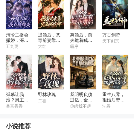
清冷主播会
退婚后，恶
离婚后，前
万古剑帝
撒娇，深陷
毒前妻靠宠
夫跪着喊我
天下剑宗
神豪修罗场
暴君续命
舅妈
五九更
大红
霜序
弹幕让我
野林玫瑰
我明明负债
重生八零，
滚？男主偏
过亿，全县
拒婚后带球
二喜
要我坐稳正
却求着投资
嫁硬汉军少
暴富香香
你瞎我不瞎
沈眷
宫位
小说推荐