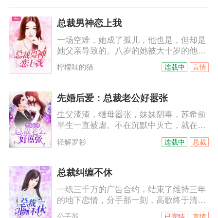
光，是他无法割舍的朱砂痣。白月光？如
果真是白月光，也不会每天野种挂在嘴
总裁男神恋上我
上，死不承认那是他的种。朱砂痣？真是
一场空难，她成了孤儿，他也是，但却是
朱砂痣，也不会刚出月子，就让怀孕的姐
她父亲导致的。八岁的她被大十岁的他带
姐登门入室，分享自己的男人！娶她，不
回付家，本以为那是他的善意，没想到，
过是侮辱她而已。
柠檬味的猫
连载中
言情
他是来讨债的。十年间，她一直以为他恨
她，他的温柔可以给世间万物，唯独不会
给她……他不允许她叫他哥，她只能叫他
先婚后爱：总裁老公好嚣张
名字，付墨沉，付墨沉，一遍遍，根深蒂
生父渣渣，继母嚣张，妹妹阴毒，苏希前
固……
半生一直被虐。不在沉默中灭亡，就在沉
默中爆（变）发（态）。黑莲花进击路
轻解罗衫
连载中
总裁
上，却意外被逼闪婚。只是那个外表冷酷
霸道强势的男人，竟然是个傻白甜？苏
希：给我跪下唱征服。陆霆：你给老子说
总裁纠缠不休
清楚，到底是跪搓衣板还是跪榴莲！
一纸三千万的广告合约，结束了维持三年
的地下恋情，分手那一刻，高歌终于清
楚，自己从来就没有走进过他的心里。她
公子苏
已完结
言情