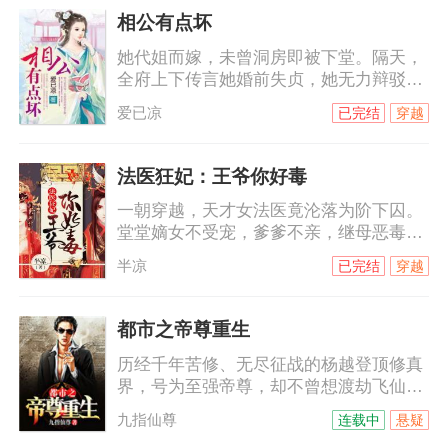
相公有点坏
她代姐而嫁，未曾洞房即被下堂。隔天，
全府上下传言她婚前失贞，她无力辩驳。
嘲笑谩骂冷眼喷涌而来，她泰然处之，自
爱已凉
已完结
穿越
认清者自清。他对她恨之入骨，她却爱他
无怨无悔。当刻骨恨意碰撞绵绵情意，她
用满腔温柔来软化他铁石心肠，却被他伤
法医狂妃：王爷你好毒
的伤痕累累，心碎成殇。当她小产，那触
一朝穿越，天才女法医竟沦落为阶下囚。
目惊心的鲜血将他的理智摧毁，也让他对
堂堂嫡女不受宠，爹爹不亲，继母恶毒，
她的感觉发生了变化。可是，她已经心
庶妹陷害，日子过得那叫一个水深火热。
死。姐姐突然到来，她知道自己该走了，
半凉
已完结
穿越
初见她，他是天璃国最尊贵的钺王：“难为
有意成全他们，他恼怒地低喊：“祝夕儿，
你爹娘，定然失望透顶了。”未料一语成
你这
谶，她去哪哪儿出事，走哪哪儿死人……
都市之帝尊重生
跟我玩心机？看我斗智斗勇还得斗笑里藏
历经千年苦修、无尽征战的杨越登顶修真
刀杀人不见血的钺王殿下！
界，号为至强帝尊，却不曾想渡劫飞仙之
时因心魔、暗算而陨落，却意外重回千年
九指仙尊
连载中
悬疑
前的少年时代。上一世我登临绝顶、俯瞰