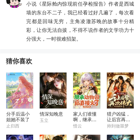
小说《星际舱内惊现前任孕检报告》作者是西城
墙的东台不二子，我已经看过好几遍了，每次看
完都是回味无穷，主角凌澈苏晚的故事十分精
彩，让你无法自拔，不得不说作者的文学功力十
分强大，一时很难招架。
猜你喜欢
分手后温小
情深知晚意
家人们谁懂
猎户凶猛，
姐她不装了
啊，继承动
让后宫再次
玉立
物园后直接
伟大
止归西
惜云
帅到做噩梦
火了