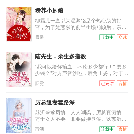
万界，却孤独一生、无人相伴；这一世不
仅要打破前世桎梏、破劫飞仙，亦将不负
娇养小厨娘
前尘不负卿。
柳霜儿一直以为温渊铭是个热心肠的好
官，为了她悲惨的前半生瞻前顾后，东奔
西顾，直到某日被哄骗入了洞房才知道，
霞霞
连载中
穿越
原来这厮在玩夫人养成计划。
陆先生，余生多指教
“我可以给你输血，不论多少都行！”“要多
少钱？”对方声音沙哑，唇角上扬，对于他
的身份来说，钱从来都不是问题。“我不要
胭霓
已完结
言情
钱，我要复仇！”司徒静的拳头紧紧地攥
着，“只要帮我报仇，我的命就是你
的。”陆锦傲咳嗽着，“我不要你的命，嫁
厉总追妻套路深
给我，作为我的妻子去复仇吧！”
苏沂盛嫁厉慎，人人嘲讽，厉总真痴情，
万千女人不要，非要做接盘侠。这苏沂都
怀上别人的孩子了，厉慎依旧宠爱有加。
芮酒
连载中
言情
外界传闻，苏沂简直就是厉慎心头的白月