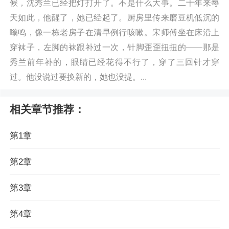
候，沈秀兰已经把灯打开了。不是什么大事。二十年来每
天如此，他醒了，她已经起了。厨房里传来磨豆机低沉的
嗡鸣，像一栋老房子在清早例行咳嗽。宋师傅坐在床沿上
穿袜子，左脚的袜跟补过一次，针脚歪歪扭扭的——那是
秀兰前年补的，眼睛已经花得不行了，穿了三回针才穿
过。他没说过要换新的，她也没提。...
相关章节推荐：
第1章
第2章
第3章
第4章