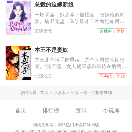
给她……他不允许她叫他哥，她只能叫他
总裁的迫嫁新娘
名字，穆霆琛，穆霆琛，一遍遍，根深蒂
一场阴谋，她从乡下被接回，替嫁给他冲
固……
喜。貌丑无盐，医学废才？且看她如何妙
手回春，绝丽风姿！脸被打肿的海城名媛
琉璃雪雪
连载中
言情
们向他告状，陆少……等等，她嫁的鬼夫
竟然是只手遮天的商界巨子，她扑过去抱
紧他的大腿，老公，你不是快不行了么？
本王不是妻奴
他一副要吃了她的表情，看来我要身体力
东秦北子靖手握重兵，是个直男癌晚期患
行让你看看我究竟行不行！
者。“沈若溪，女人就应该乖乖待在后院，
本王受伤了你给本王包扎，本王中毒了你
北溪浅笑
已完结
穿越
给本王解毒，舞弄权势非女子所为。”说着
便默默把自己两军兵符、王府大权都给了
她。王府侍卫们无语擦汗“沈若溪，女人应
您的位置 :
首页
>
小说库
>
言情
> 楼下红梅早餐铺
该上得厅堂下得厨房，你以后要多在厨艺
上下功夫。”厨房里的大妈望着刚被王爷剥
首页
排行榜
资讯
小说库
完的虾壳无语凝噎。“沈若溪，女人就该以
男人为尊。男人说一女人不能说二，你既
然嫁给了本王，便什么都得听本王
槐楠文学网，网络热门小说在线阅读
©Copyright 2026 huainanren.wang All Rights Reserved