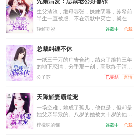
先婚后爱：总裁老公好嚣张
名字，付墨沉，付墨沉，一遍遍，根深蒂
生父渣渣，继母嚣张，妹妹阴毒，苏希前
固……
半生一直被虐。不在沉默中灭亡，就在沉
默中爆（变）发（态）。黑莲花进击路
轻解罗衫
连载中
总裁
上，却意外被逼闪婚。只是那个外表冷酷
霸道强势的男人，竟然是个傻白甜？苏
希：给我跪下唱征服。陆霆：你给老子说
总裁纠缠不休
清楚，到底是跪搓衣板还是跪榴莲！
一纸三千万的广告合约，结束了维持三年
的地下恋情，分手那一刻，高歌终于清
楚，自己从来就没有走进过他的心里。她
公子苏
已完结
言情
平静的签了字，拿着合约麻利的滚了。她
以为他们的人生从此再无交集，却不想，
这才刚刚只是开始……某天，慕总裁打电
天降娇妻霸道宠
话给某小艺人，“明天有空吗？”小艺人不
一场空难，她成了孤儿，他也是，但却是
耐烦，“没空！”“这样啊，其实我是
她父亲导致的。八岁的她被大十岁的他带
想……”小艺人被撩起好奇心，“想干嘛？”
回穆家，本以为那是他的善意，没想到，
柠檬味的猫
连载中
总裁
他是来讨债的。十年间，她一直以为他恨
她，他的温柔可以给世间万物，唯独不会