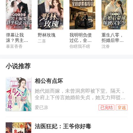
弹幕让我
野林玫瑰
我明明负债
重生八零，
滚？男主偏
过亿，全县
拒婚后带球
二喜
要我坐稳正
却求着投资
嫁硬汉军少
暴富香香
你瞎我不瞎
沈眷
宫位
小说推荐
相公有点坏
她代姐而嫁，未曾洞房即被下堂。隔天，
全府上下传言她婚前失贞，她无力辩驳。
嘲笑谩骂冷眼喷涌而来，她泰然处之，自
爱已凉
已完结
穿越
认清者自清。他对她恨之入骨，她却爱他
无怨无悔。当刻骨恨意碰撞绵绵情意，她
用满腔温柔来软化他铁石心肠，却被他伤
法医狂妃：王爷你好毒
的伤痕累累，心碎成殇。当她小产，那触