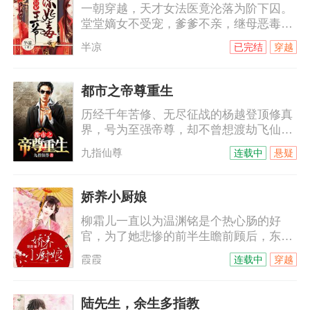
一朝穿越，天才女法医竟沦落为阶下囚。
目惊心的鲜血将他的理智摧毁，也让他对
堂堂嫡女不受宠，爹爹不亲，继母恶毒，
她的感觉发生了变化。可是，她已经心
庶妹陷害，日子过得那叫一个水深火热。
死。姐姐突然到来，她知道自己该走了，
半凉
已完结
穿越
初见她，他是天璃国最尊贵的钺王：“难为
有意成全他们，他恼怒地低喊：“祝夕儿，
你爹娘，定然失望透顶了。”未料一语成
你这
谶，她去哪哪儿出事，走哪哪儿死人……
都市之帝尊重生
跟我玩心机？看我斗智斗勇还得斗笑里藏
历经千年苦修、无尽征战的杨越登顶修真
刀杀人不见血的钺王殿下！
界，号为至强帝尊，却不曾想渡劫飞仙之
时因心魔、暗算而陨落，却意外重回千年
九指仙尊
连载中
悬疑
前的少年时代。上一世我登临绝顶、俯瞰
万界，却孤独一生、无人相伴；这一世不
仅要打破前世桎梏、破劫飞仙，亦将不负
娇养小厨娘
前尘不负卿。
柳霜儿一直以为温渊铭是个热心肠的好
官，为了她悲惨的前半生瞻前顾后，东奔
西顾，直到某日被哄骗入了洞房才知道，
霞霞
连载中
穿越
原来这厮在玩夫人养成计划。
陆先生，余生多指教