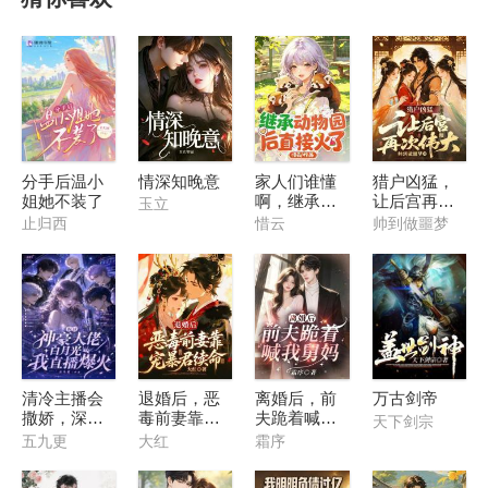
分手后温小
情深知晚意
家人们谁懂
猎户凶猛，
姐她不装了
啊，继承动
让后宫再次
玉立
物园后直接
伟大
止归西
惜云
帅到做噩梦
火了
清冷主播会
退婚后，恶
离婚后，前
万古剑帝
撒娇，深陷
毒前妻靠宠
夫跪着喊我
天下剑宗
神豪修罗场
暴君续命
舅妈
五九更
大红
霜序