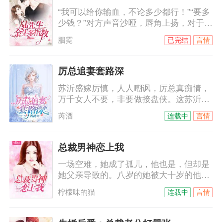
“我可以给你输血，不论多少都行！”“要多
少钱？”对方声音沙哑，唇角上扬，对于他
的身份来说，钱从来都不是问题。“我不要
胭霓
已完结
言情
钱，我要复仇！”司徒静的拳头紧紧地攥
着，“只要帮我报仇，我的命就是你
的。”陆锦傲咳嗽着，“我不要你的命，嫁
厉总追妻套路深
给我，作为我的妻子去复仇吧！”
苏沂盛嫁厉慎，人人嘲讽，厉总真痴情，
万千女人不要，非要做接盘侠。这苏沂都
怀上别人的孩子了，厉慎依旧宠爱有加。
芮酒
连载中
言情
外界传闻，苏沂简直就是厉慎心头的白月
光，是他无法割舍的朱砂痣。白月光？如
果真是白月光，也不会每天野种挂在嘴
总裁男神恋上我
上，死不承认那是他的种。朱砂痣？真是
一场空难，她成了孤儿，他也是，但却是
朱砂痣，也不会刚出月子，就让怀孕的姐
她父亲导致的。八岁的她被大十岁的他带
姐登门入室，分享自己的男人！娶她，不
回付家，本以为那是他的善意，没想到，
过是侮辱她而已。
柠檬味的猫
连载中
言情
他是来讨债的。十年间，她一直以为他恨
她，他的温柔可以给世间万物，唯独不会
给她……他不允许她叫他哥，她只能叫他