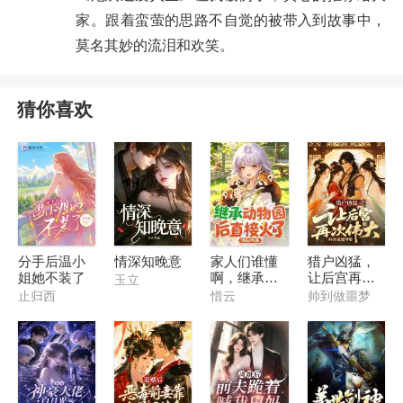
家。跟着蛮萤的思路不自觉的被带入到故事中，
莫名其妙的流泪和欢笑。
猜你喜欢
分手后温小
情深知晚意
家人们谁懂
猎户凶猛，
姐她不装了
啊，继承动
让后宫再次
玉立
物园后直接
伟大
止归西
惜云
帅到做噩梦
火了