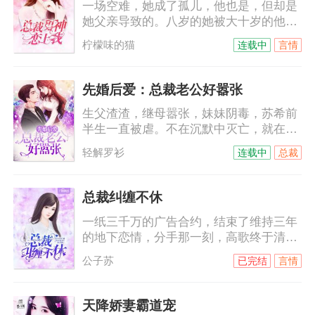
一场空难，她成了孤儿，他也是，但却是
朱砂痣，也不会刚出月子，就让怀孕的姐
她父亲导致的。八岁的她被大十岁的他带
姐登门入室，分享自己的男人！娶她，不
回付家，本以为那是他的善意，没想到，
过是侮辱她而已。
柠檬味的猫
连载中
言情
他是来讨债的。十年间，她一直以为他恨
她，他的温柔可以给世间万物，唯独不会
给她……他不允许她叫他哥，她只能叫他
先婚后爱：总裁老公好嚣张
名字，付墨沉，付墨沉，一遍遍，根深蒂
生父渣渣，继母嚣张，妹妹阴毒，苏希前
固……
半生一直被虐。不在沉默中灭亡，就在沉
默中爆（变）发（态）。黑莲花进击路
轻解罗衫
连载中
总裁
上，却意外被逼闪婚。只是那个外表冷酷
霸道强势的男人，竟然是个傻白甜？苏
希：给我跪下唱征服。陆霆：你给老子说
总裁纠缠不休
清楚，到底是跪搓衣板还是跪榴莲！
一纸三千万的广告合约，结束了维持三年
的地下恋情，分手那一刻，高歌终于清
楚，自己从来就没有走进过他的心里。她
公子苏
已完结
言情
平静的签了字，拿着合约麻利的滚了。她
以为他们的人生从此再无交集，却不想，
这才刚刚只是开始……某天，慕总裁打电
天降娇妻霸道宠
话给某小艺人，“明天有空吗？”小艺人不