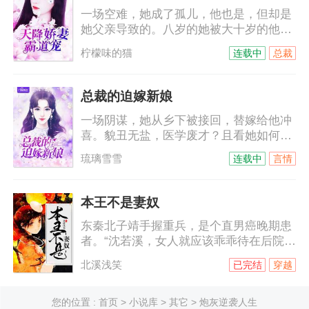
一场空难，她成了孤儿，他也是，但却是
耐烦，“没空！”“这样啊，其实我是
她父亲导致的。八岁的她被大十岁的他带
想……”小艺人被撩起好奇心，“想干嘛？”
回穆家，本以为那是他的善意，没想到，
柠檬味的猫
连载中
总裁
他是来讨债的。十年间，她一直以为他恨
她，他的温柔可以给世间万物，唯独不会
给她……他不允许她叫他哥，她只能叫他
总裁的迫嫁新娘
名字，穆霆琛，穆霆琛，一遍遍，根深蒂
一场阴谋，她从乡下被接回，替嫁给他冲
固……
喜。貌丑无盐，医学废才？且看她如何妙
手回春，绝丽风姿！脸被打肿的海城名媛
琉璃雪雪
连载中
言情
们向他告状，陆少……等等，她嫁的鬼夫
竟然是只手遮天的商界巨子，她扑过去抱
紧他的大腿，老公，你不是快不行了么？
本王不是妻奴
他一副要吃了她的表情，看来我要身体力
东秦北子靖手握重兵，是个直男癌晚期患
行让你看看我究竟行不行！
者。“沈若溪，女人就应该乖乖待在后院，
本王受伤了你给本王包扎，本王中毒了你
北溪浅笑
已完结
穿越
给本王解毒，舞弄权势非女子所为。”说着
便默默把自己两军兵符、王府大权都给了
她。王府侍卫们无语擦汗“沈若溪，女人应
您的位置 :
首页
>
小说库
>
其它
> 炮灰逆袭人生