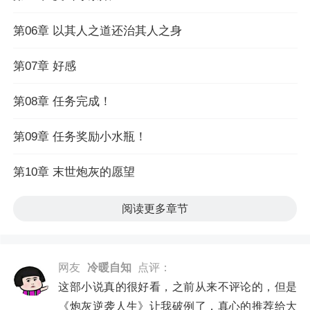
第06章 以其人之道还治其人之身
第07章 好感
第08章 任务完成！
第09章 任务奖励小水瓶！
第10章 末世炮灰的愿望
阅读更多章节
网友
冷暖自知
点评：
这部小说真的很好看，之前从来不评论的，但是
《炮灰逆袭人生》让我破例了，真心的推荐给大